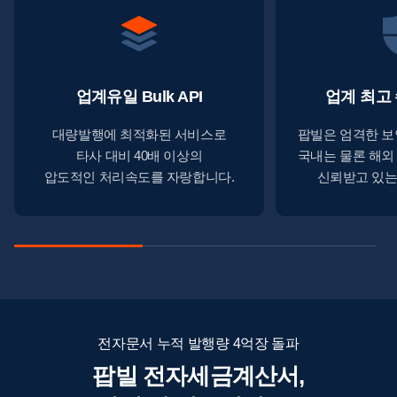
업계유일 Bulk API
업계 최고
대량발행에 최적화된 서비스로
팝빌은 엄격한 보
타사 대비 40배 이상의
국내는 물론 해외
압도적인 처리속도를 자랑합니다.
신뢰받고 있는
전자문서 누적 발행량 4억장 돌파
팝빌 전자세금계산서,