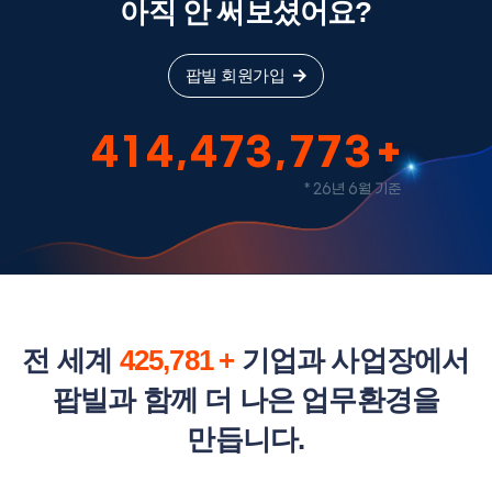
아직 안 써보셨어요?
팝빌 회원가입
4
1
4
,
4
7
3
,
7
7
3
* 26년 6월 기준
전 세계
425,781
기업과 사업장에서
팝빌과 함께 더 나은 업무환경을
만듭니다.