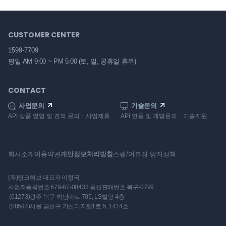
CUSTOMER CENTER
1599-7709
평일 AM 9:00 ~ PM 5:00
(토, 일, 공휴일 휴무)
CONTACT
사업문의
기술문의
API 상품 영업 및 견적 문의ㆍ사업제휴
API 연동 및 개발문의ㆍ기술지원
회사소개
이용약관
개인정보처리방침
스팸/어뷰징 방지정책
(주)링크허브
대표자
이형국
사업자등록번호
679-87-00433
통신판매번호
북구-0799
(61273)광주 북구 하남대로 705, LS빌딩 4층
(08594)서울 금천구 가산디지털1로 5, 1414호