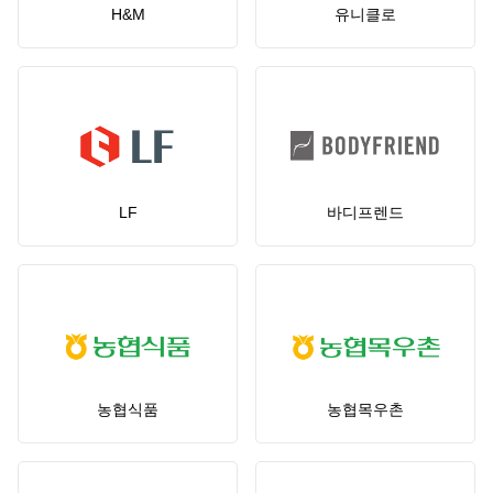
H&M
유니클로
LF
바디프렌드
농협식품
농협목우촌