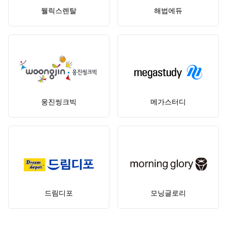
웰릭스렌탈
해법에듀
웅진씽크빅
메가스터디
드림디포
모닝글로리