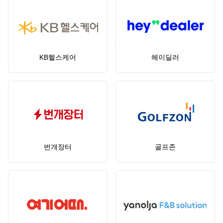
KB헬스케어
헤이딜러
번개장터
골프존