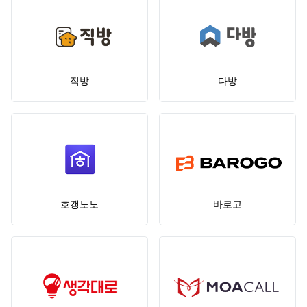
직방
다방
호갱노노
바로고