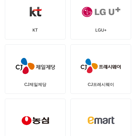
KT
LGU+
CJ제일제당
CJ프레시웨이