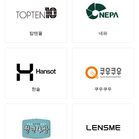
탑텐몰
네파
한솥
쿠우쿠우