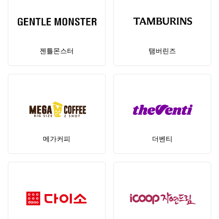
젠틀몬스터
탬버린즈
메가커피
더벤티