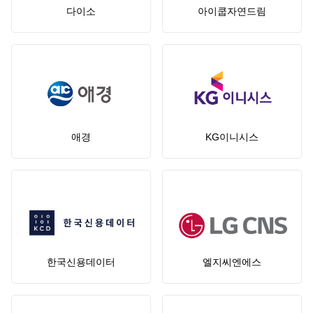
다이소
아이쿱자연드림
애경
KG이니시스
한국신용데이터
엘지씨엔에스