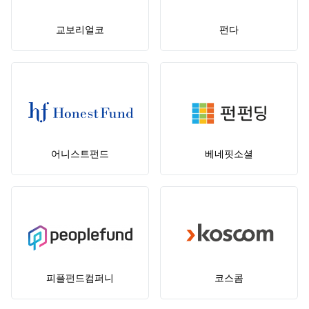
교보리얼코
펀다
어니스트펀드
베네핏소셜
피플펀드컴퍼니
코스콤