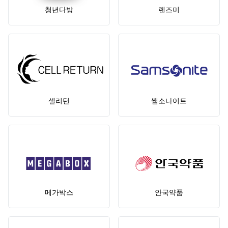
청년다방
렌즈미
셀리턴
쌤소나이트
메가박스
안국약품