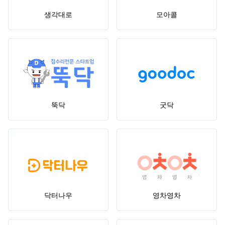
생각대로
모아콜
뚝닥
굿닥
닥터나우
영차영차